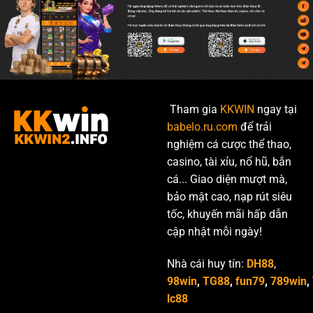
Tham gia
KKWIN
ngay tại
babelo.ru.com
để trải
nghiệm cá cược thể thao,
casino, tài xỉu, nổ hũ, bắn
cá... Giao diện mượt mà,
bảo mật cao, nạp rút siêu
tốc, khuyến mãi hấp dẫn
cập nhật mỗi ngày!
Nhà cái huy tín:
DH88
,
98win
,
TG88
,
fun79
,
789win
,
lc88