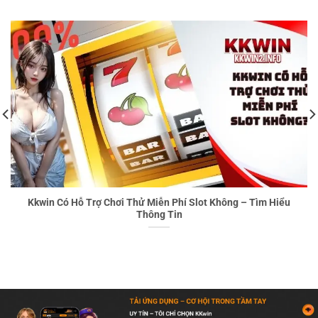
Kkwin Có Hỗ Trợ Chơi Thử Miễn Phí Slot Không – Tìm Hiểu
Thông Tin