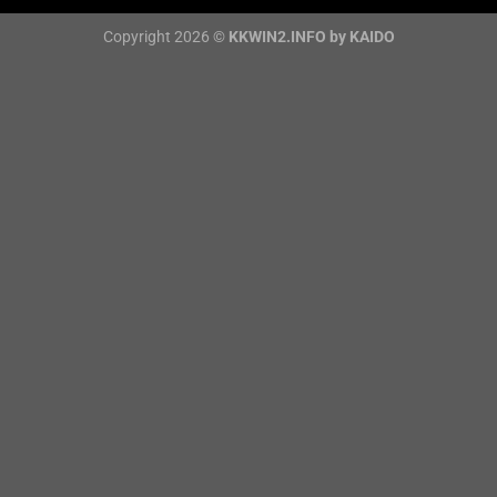
Copyright 2026 ©
KKWIN2.INFO by KAIDO