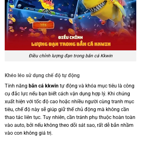
Điều chỉnh lượng đạn trong bắn cá Kkwin
Khéo léo sử dụng chế độ tự động
Tính năng
bắn cá kkwin
tự động và khóa mục tiêu là công
cụ đắc lực nếu bạn biết cách vận dụng hợp lý. Khi chúng
xuất hiện với tốc độ cao hoặc nhiều người cùng tranh mục
tiêu, chế độ này sẽ giúp giữ thế chủ động mà không cần
thao tác liên tục. Tuy nhiên, cần tránh phụ thuộc hoàn toàn
vào auto, bởi nếu không theo dõi sát sao, rất dễ bắn nhầm
vào con không giá trị.