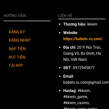
HƯỚNG DẪN
LIÊN HỆ
Thương hiệu
: kkwin
ĐĂNG KÝ
Website
:
https://babelo.ru.com/
ĐĂNG NHẬP
Địa chỉ
: 20 P. Núi Trúc,
NẠP TIỀN
Giảng Võ, Ba Đình, Hà
RÚT TIỀN
Nội, Việt Nam
TẢI APP
SĐT
: 0972945877
Email
:
babelo.ru.com@gmail.co
Hastag
: #kkwin,
#kkwin_game,
#kkwin_casino,
#kkwin_cong_game