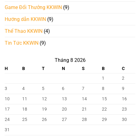
–
Hữu
Game Đổi Thưởng KKWIN
(9)
Cập
Ích
Nhật
2025
Mới
Hướng dẫn KKWIN
(9)
Nhất
Thể Thao KKWIN
(4)
Tin Tức KKWIN
(9)
Tháng 8 2026
H
B
T
N
S
B
C
1
2
3
4
5
6
7
8
9
10
11
12
13
14
15
16
17
18
19
20
21
22
23
24
25
26
27
28
29
30
31