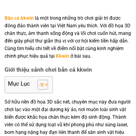
Bắn cá kkwin
là một trong những trò chơi giải trí được
đông đảo thành viên tại Việt Nam yêu thích. Với đồ họa 3D
chân thực, âm thanh sống động và lối chơi cuốn hút, mang
đến giây phút thư giãn thú vị với cơ hội kiếm tiền hấp dẫn.
Cùng tìm hiểu chi tiết về điểm nổi bật cùng kinh nghiệm
chinh phục hiệu quả tại
Kkwin
ở bài sau.
Giới thiệu sảnh chơi bắn cá kkwin
Mục Lục
Sở hữu nền đồ họa 3D sắc nét, chuyên mục này đưa người
chơi lạc vào một đại dương kỳ ảo, nơi muôn loài sinh vật
biển được khắc họa chân thực kèm độ sinh động. Thành
viên có thể sử dụng loạt vũ khí phong phú như súng laser,
bom hạng nặng hay đạn liên thanh để săn sinh vật hiệu