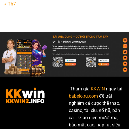
« Th7
Tham gia
KKWIN
ngay tại
babelo.ru.com
để trải
nghiệm cá cược thể thao,
casino, tài xỉu, nổ hũ, bắn
cá... Giao diện mượt mà,
bảo mật cao, nạp rút siêu