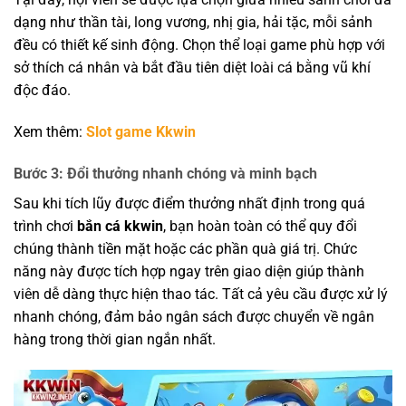
dạng như thần tài, long vương, nhị gia, hải tặc, mỗi sảnh
đều có thiết kế sinh động. Chọn thể loại game phù hợp với
sở thích cá nhân và bắt đầu tiên diệt loài cá bằng vũ khí
độc đáo.
Xem thêm:
Slot game Kkwin
Bước 3: Đổi thưởng nhanh chóng và minh bạch
Sau khi tích lũy được điểm thưởng nhất định trong quá
trình chơi
bắn cá kkwin
, bạn hoàn toàn có thể quy đổi
chúng thành tiền mặt hoặc các phần quà giá trị. Chức
năng này được tích hợp ngay trên giao diện giúp thành
viên dễ dàng thực hiện thao tác. Tất cả yêu cầu được xử lý
nhanh chóng, đảm bảo ngân sách được chuyển về ngân
hàng trong thời gian ngắn nhất.