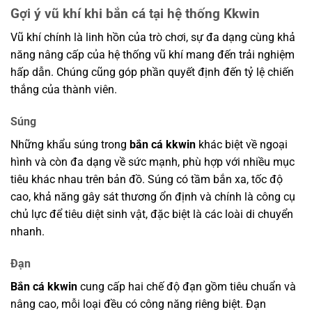
Gợi ý vũ khí khi bắn cá tại hệ thống Kkwin
Vũ khí chính là linh hồn của trò chơi, sự đa dạng cùng khả
năng nâng cấp của hệ thống vũ khí mang đến trải nghiệm
hấp dẫn. Chúng cũng góp phần quyết định đến tỷ lệ chiến
thắng của thành viên.
Súng
Những khẩu súng trong
bắn cá kkwin
khác biệt về ngoại
hình và còn đa dạng về sức mạnh, phù hợp với nhiều mục
tiêu khác nhau trên bản đồ. Súng có tầm bắn xa, tốc độ
cao, khả năng gây sát thương ổn định và chính là công cụ
chủ lực để tiêu diệt sinh vật, đặc biệt là các loài di chuyển
nhanh.
Đạn
Bắn cá kkwin
cung cấp hai chế độ đạn gồm tiêu chuẩn và
nâng cao, mỗi loại đều có công năng riêng biệt. Đạn