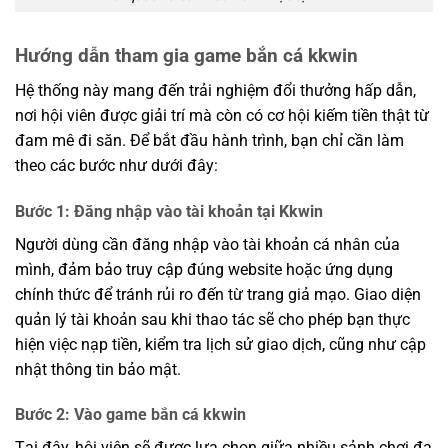
Hướng dẫn tham gia game bắn cá kkwin
Hệ thống này mang đến trải nghiệm đổi thưởng hấp dẫn,
nơi hội viên được giải trí mà còn có cơ hội kiếm tiền thật từ
đam mê đi săn. Để bắt đầu hành trình, bạn chỉ cần làm
theo các bước như dưới đây:
Bước 1: Đăng nhập vào tài khoản tại Kkwin
Người dùng cần đăng nhập vào tài khoản cá nhân của
mình, đảm bảo truy cập đúng website hoặc ứng dụng
chính thức để tránh rủi ro đến từ trang giả mạo. Giao diện
quản lý tài khoản sau khi thao tác sẽ cho phép bạn thực
hiện việc nạp tiền, kiểm tra lịch sử giao dịch, cũng như cập
nhật thông tin bảo mật.
Bước 2: Vào game bắn cá kkwin
Tại đây, hội viên sẽ được lựa chọn giữa nhiều sảnh chơi đa