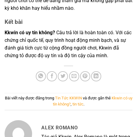
người chơi có thể dễ dàng tham gia mà không gặp phải bất
kỳ khó khăn hay hiểu nhầm nào.
Kết bài
Kkwin có uy tín không?
Câu trả lời là hoàn toàn có. Với các
chứng chỉ quốc tế, quy trình hoạt động minh bạch, và sự
đánh giá tích cực từ cộng đồng người chơi, Kkwin đã
chứng tỏ được độ uy tín và độ tin cậy của mình.
Bài viết này được đăng trong
Tin Tức KKWIN
và được gắn thẻ
Kkwin có uy
tín không?
,
tin tức
.
ALEX ROMANO
Tác giả Kkwin, Alex Romano là một trong