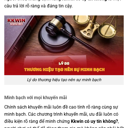
câu trả lời rõ ràng và đáng tin cậy.
Lý do thương hiệu tạo nên sự minh bạch
Minh bạch với mọi khuyến mãi
Chính sách khuyến mãi luôn đề cao tính rõ ràng cùng sự
minh bạch. Các chương trình khuyến mãi, ưu đãi luôn có
điều kiện rõ ràng để minh chứng
Kkwin có uy tín không?
,