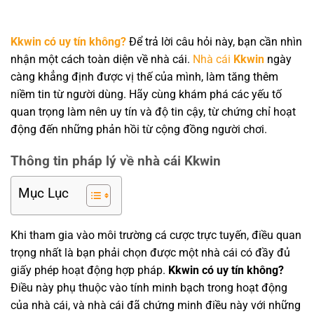
Kkwin có uy tín không?
Để trả lời câu hỏi này, bạn cần nhìn
nhận một cách toàn diện về nhà cái.
Nhà cái
Kkwin
ngày
càng khẳng định được vị thế của mình, làm tăng thêm
niềm tin từ người dùng. Hãy cùng khám phá các yếu tố
quan trọng làm nên uy tín và độ tin cậy, từ chứng chỉ hoạt
động đến những phản hồi từ cộng đồng người chơi.
Thông tin pháp lý về nhà cái Kkwin
Mục Lục
Khi tham gia vào môi trường cá cược trực tuyến, điều quan
trọng nhất là bạn phải chọn được một nhà cái có đầy đủ
giấy phép hoạt động hợp pháp.
Kkwin có uy tín không?
Điều này phụ thuộc vào tính minh bạch trong hoạt động
của nhà cái, và nhà cái đã chứng minh điều này với những