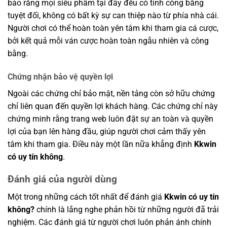
bảo rằng mọi siêu phẩm tại đây đều có tính công bằng
tuyệt đối, không có bất kỳ sự can thiệp nào từ phía nhà cái.
Người chơi có thể hoàn toàn yên tâm khi tham gia cá cược,
bởi kết quả mỗi ván cược hoàn toàn ngẫu nhiên và công
bằng.
Chứng nhận bảo vệ quyền lợi
Ngoài các chứng chỉ bảo mật, nền tảng còn sở hữu chứng
chỉ liên quan đến quyền lợi khách hàng. Các chứng chỉ này
chứng minh rằng trang web luôn đặt sự an toàn và quyền
lợi của bạn lên hàng đầu, giúp người chơi cảm thấy yên
tâm khi tham gia. Điều này một lần nữa khẳng định
Kkwin
có uy tín không
.
Đánh giá của người dùng
Một trong những cách tốt nhất để đánh giá
Kkwin có uy tín
không?
chính là lắng nghe phản hồi từ những người đã trải
nghiệm. Các đánh giá từ người chơi luôn phản ánh chính