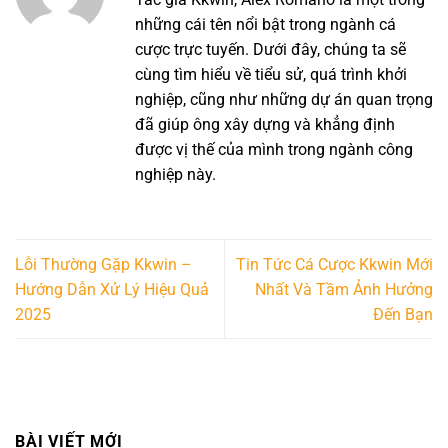
những cái tên nổi bật trong ngành cá
cược trực tuyến. Dưới đây, chúng ta sẽ
cùng tìm hiểu về tiểu sử, quá trình khởi
nghiệp, cũng như những dự án quan trọng
đã giúp ông xây dựng và khẳng định
được vị thế của mình trong ngành công
nghiệp này.
Lỗi Thường Gặp Kkwin –
Tin Tức Cá Cược Kkwin Mới
Hướng Dẫn Xử Lý Hiệu Quả
Nhất Và Tầm Ảnh Hưởng
2025
Đến Bạn
BÀI VIẾT MỚI