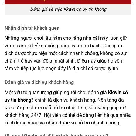
Đánh giá về việc Kkwin có uy tín không
Nhận định từ khách quen
Những người chơi lâu năm cho rằng nhà cái này luôn giữ
vững cam kết về sự công bằng và minh bạch. Các giao
dịch được thực hiện một cách nhanh chóng, không có sự
chậm trễ hay vấn đề gì phát sinh. Điều này giúp họ yên
tâm và tiếp tục lựa chọn đây là địa chỉ cá cược uy tín.
Đánh giá về dịch vụ khách hàng
Một yếu tố quan trọng giúp người chơi đánh giá
Kkwin có
uy tín không?
chính là dịch vụ khách hàng. Nền tảng đã
tạo dựng một đội ngũ hỗ trợ nhiệt tình, sẵn sàng giúp đỡ
khách hàng 24/7. Hội viên có thể dễ dàng liên hệ qua nhiều
kênh khác nhau và nhận được sự hỗ trợ nhanh chóng.