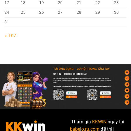
17
18
19
20
21
22
23
24
25
26
27
28
29
30
31
« Th7
Tham gia
KKWIN
ngay tại
babelo.ru.com
để trải