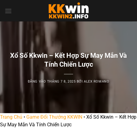
Bỏ
qua
nội
dung
Xổ Số Kkwin – Kết Hợp Sự May Mắn Và
Tính Chiến Lược
ĐĂNG VÀO
THÁNG 7 8, 2025
BỞI
ALEX ROMANO
Trang Chủ
•
Game Đổi Thưởng KKWIN
•
Xổ Số Kkwin – Kết Hợp
Sự May Mắn Và Tính Chiến Lược