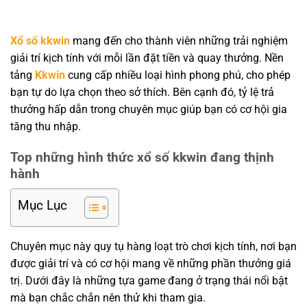
Xổ số kkwin
mang đến cho thành viên những trải nghiệm
giải trí kịch tính với mỗi lần đặt tiền và quay thưởng. Nền
tảng
Kkwin
cung cấp nhiều loại hình phong phú, cho phép
bạn tự do lựa chọn theo sở thích. Bên cạnh đó, tỷ lệ trả
thưởng hấp dẫn trong chuyên mục giúp bạn có cơ hội gia
tăng thu nhập.
Top những hình thức xổ số kkwin đang thịnh
hành
Mục Lục
Chuyên mục này quy tụ hàng loạt trò chơi kịch tính, nơi bạn
được giải trí và có cơ hội mang về những phần thưởng giá
trị. Dưới đây là những tựa game đang ở trạng thái nổi bật
mà bạn chắc chắn nên thử khi tham gia.