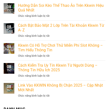
Hướng Dẫn Soi Kèo Thể Thao Ảo Trên Kkwin Hiệu
08
Quả Nhất
Th7
Chức năng bình luận bị tắt
ở
Hướng
Dẫn
Cách Bật Bảo Mật 2 Lớp Trên Tài Khoản Kkwin Từ
08
Soi
A- Z
Th7
Kèo
Chức năng bình luận bị tắt
ở
Thể
Cách
Thao
Bật
Kkwin Có Hỗ Trợ Chơi Thử Miễn Phí Slot Không –
Ảo
08
Bảo
Trên
Tìm Hiểu Thông Tin
Th7
Mật
Kkwin
Chức năng bình luận bị tắt
ở
2
Hiệu
Kkwin
Lớp
Quả
Có
Cách Kiểm Tra Uy Tín Kkwin Từ Người Dùng –
Trên
Nhất
08
Hỗ
Tài
Thông Tin Hữu Ích 2025
Th7
Trợ
Khoản
Chức năng bình luận bị tắt
ở
Chơi
Kkwin
Cách
Thử
Từ
Kiểm
Link Vào KKWIN Không Bị Chặn 2025 – Cập Nhật
Miễn
A-
08
Tra
Phí
Mới Nhất
Z
Th7
Uy
Slot
Chức năng bình luận bị tắt
ở
Tín
Không
Link
Kkwin
–
Vào
Từ
Tìm
KKWIN
Người