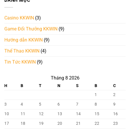
DANH MỤC
Hiểu
Không
Dùng
Thông
Bị
–
Tin
Chặn
Thông
Casino KKWIN
(3)
2025
Tin
–
Hữu
Game Đổi Thưởng KKWIN
(9)
Cập
Ích
Nhật
2025
Mới
Hướng dẫn KKWIN
(9)
Nhất
Thể Thao KKWIN
(4)
Tin Tức KKWIN
(9)
Tháng 8 2026
H
B
T
N
S
B
C
1
2
3
4
5
6
7
8
9
10
11
12
13
14
15
16
17
18
19
20
21
22
23