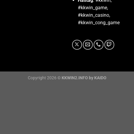
Hastag
: #kkwin,
#kkwin_game,
#kkwin_casino,
#kkwin_cong_game
Copyright 2026 ©
KKWIN2.INFO by KAIDO