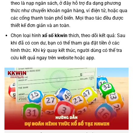
theo là nạp ngân sách, ở đây hỗ trợ đa dạng phương
thức như chuyển khoản ngân hàng, ví điện tử, hoặc qua
các cổng thanh toán phổ biến. Mọi thao tác đều được
thiết kế đơn giản và an toàn.
Chọn loại hình
xổ số kkwin
thích, theo dõi kết quả: Sau
khi đã có con dư, bạn có thể tham gia đặt tiền ở các
hình thức. Khi kỳ quay kết thúc, người dùng có thể tra
cứu kết quả ngay trên website hoặc app.