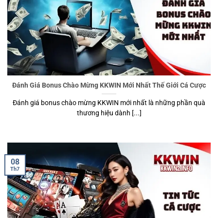
Đánh Giá Bonus Chào Mừng KKWIN Mới Nhất Thế Giới Cá Cược
Đánh giá bonus chào mừng KKWIN mới nhất là những phần quà
thương hiệu dành [...]
08
Th7