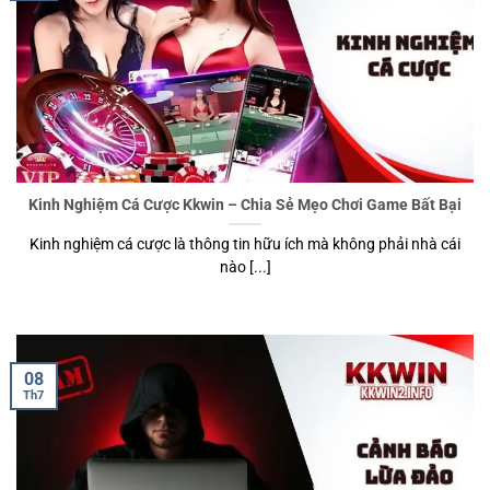
Kinh Nghiệm Cá Cược Kkwin – Chia Sẻ Mẹo Chơi Game Bất Bại
Kinh nghiệm cá cược là thông tin hữu ích mà không phải nhà cái
nào [...]
08
Th7