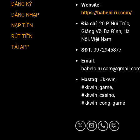
ĐĂNG KÝ
Website
:
https://babelo.ru.com/
ĐĂNG NHẬP
Địa chỉ
: 20 P. Núi Trúc,
NẠP TIỀN
Giảng Võ, Ba Đình, Hà
RÚT TIỀN
Nội, Việt Nam
TẢI APP
SĐT
: 0972945877
Email
:
babelo.ru.com@gmail.co
Hastag
: #kkwin,
#kkwin_game,
#kkwin_casino,
#kkwin_cong_game