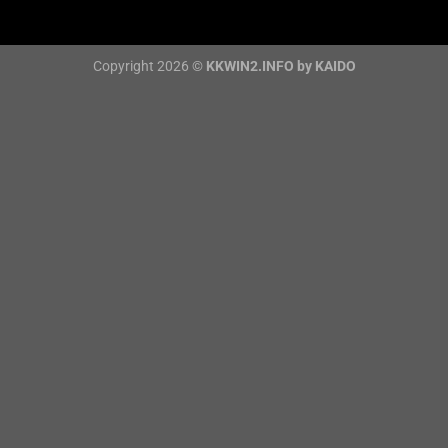
Copyright 2026 ©
KKWIN2.INFO by KAIDO