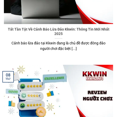
Tất Tần Tật Về Cảnh Báo Lừa Đảo Kkwin: Thông Tin Mới Nhất
2025
Cảnh báo lừa đảo tại Kkwin đang là chủ đề được đông đảo
người chơi đặc biệt [...]
08
Th7