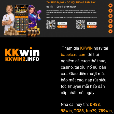
Tham gia
KKWIN
ngay tại
babelo.ru.com
để trải
nghiệm cá cược thể thao,
casino, tài xỉu, nổ hũ, bắn
cá... Giao diện mượt mà,
bảo mật cao, nạp rút siêu
tốc, khuyến mãi hấp dẫn
cập nhật mỗi ngày!
Nhà cái huy tín:
DH88
,
98win
,
TG88
,
fun79
,
789win
,