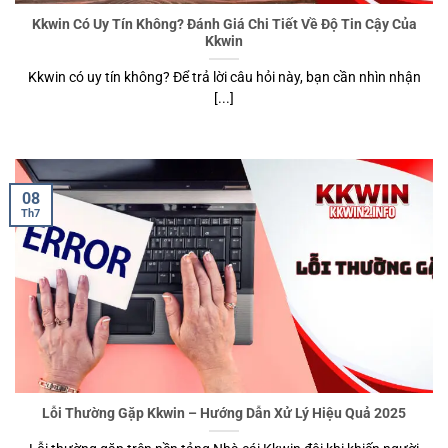
Kkwin Có Uy Tín Không? Đánh Giá Chi Tiết Về Độ Tin Cậy Của
Kkwin
Kkwin có uy tín không? Để trả lời câu hỏi này, bạn cần nhìn nhận
[...]
08
Th7
Lỗi Thường Gặp Kkwin – Hướng Dẫn Xử Lý Hiệu Quả 2025