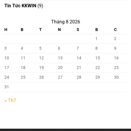
Tin Tức KKWIN
(9)
Tháng 8 2026
H
B
T
N
S
B
C
1
2
3
4
5
6
7
8
9
10
11
12
13
14
15
16
17
18
19
20
21
22
23
24
25
26
27
28
29
30
31
« Th7