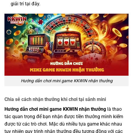
giải trí tại đây.
Hướng dẫn chơi mini game KKWIN nhận thưởng
Chia sẻ cách nhận thưởng khi chơi tại sảnh mini
Hướng dẫn chơi mini game KKWIN nhận thưởng
là thao
tác quan trọng để bạn nhận được tiền thưởng mình kiếm
được từ các trò chơi. Mặc dù nhiều tựa game khác nhau
tuy nhiên quy trình nhận thưởng đều tương đồng với các