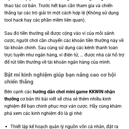
thao tác cơ bản. Trước hết bạn cần tham gia và chiến
thắng tại các trò giải trí một cách hợp lệ (Không sử dụng
tool hack hay các phần mềm liên quan).
Sau đó tiền thưởng sẽ được cộng vào ví của mỗi sảnh
cược, người chơi cần chuyển các khoản tiền thưởng này về
tài khoản chính. Sau cùng sử dụng các kênh thanh toán
trực tuyến như ngân hàng, ví điện tử, … được nhà cái hỗ trợ
để rút tiền thưởng về tài khoản ngân hàng của mình.
Bật mí kinh nghiệm giúp bạn nâng cao cơ hội
chiến thắng
Bên cạnh các
hướng dẫn chơi mini game KKWIN nhận
thưởng
cơ bản thì bài viết sẽ chia sẻ thêm nhiều kinh
nghiệm để bạn chinh phục mọi ván cược. Hãy cùng khám
phá xem các kinh nghiệm đó là gì nhé:
Thiết lập kế hoạch quản lý nguồn vốn cá nhân, đặt ra