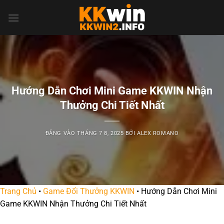
Bỏ
qua
nội
dung
Hướng Dẫn Chơi Mini Game KKWIN Nhận
Thưởng Chi Tiết Nhất
ĐĂNG VÀO
THÁNG 7 8, 2025
BỞI
ALEX ROMANO
Trang Chủ
•
Game Đổi Thưởng KKWIN
•
Hướng Dẫn Chơi Mini
Game KKWIN Nhận Thưởng Chi Tiết Nhất