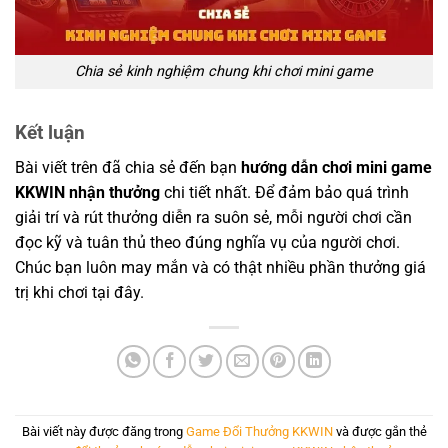
Chia sẻ kinh nghiệm chung khi chơi mini game
Kết luận
Bài viết trên đã chia sẻ đến bạn
hướng dẫn chơi mini game
KKWIN nhận thưởng
chi tiết nhất. Để đảm bảo quá trình
giải trí và rút thưởng diễn ra suôn sẻ, mỗi người chơi cần
đọc kỹ và tuân thủ theo đúng nghĩa vụ của người chơi.
Chúc bạn luôn may mắn và có thật nhiều phần thưởng giá
trị khi chơi tại đây.
Bài viết này được đăng trong
Game Đổi Thưởng KKWIN
và được gắn thẻ