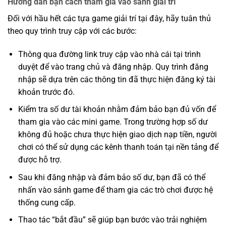
Hướng dẫn bạn cách tham gia vào sảnh giải trí
Đối với hầu hết các tựa game giải trí tại đây, hãy tuân thủ
theo quy trình truy cập với các bước:
Thông qua đường link truy cập vào nhà cái tại trình
duyệt để vào trang chủ và đăng nhập. Quy trình đăng
nhập sẽ dựa trên các thông tin đã thực hiện đăng ký tài
khoản trước đó.
Kiểm tra số dư tài khoản nhằm đảm bảo bạn đủ vốn để
tham gia vào các mini game. Trong trường hợp số dư
không đủ hoặc chưa thực hiện giao dịch nạp tiền, người
chơi có thể sử dụng các kênh thanh toán tại nền tảng để
được hỗ trợ.
Sau khi đăng nhập và đảm bảo số dư, bạn đã có thể
nhấn vào sảnh game để tham gia các trò chơi được hệ
thống cung cấp.
Thao tác “bắt đầu” sẽ giúp bạn bước vào trải nghiệm