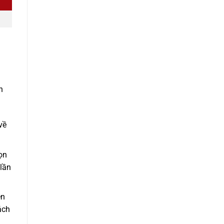
n
về
ọn
lần
ền
ách