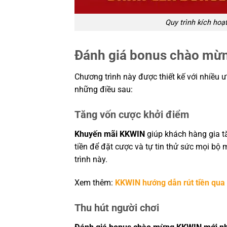
Quy trình kích ho
Đánh giá bonus chào mừn
Chương trình này được thiết kế với nhiều 
những điều sau:
Tăng vốn cược khởi điểm
Khuyến mãi KKWIN
giúp khách hàng gia t
tiền để đặt cược và tự tin thử sức mọi b
trình này.
Xem thêm:
KKWIN hướng dẫn rút tiền qua
Thu hút người chơi