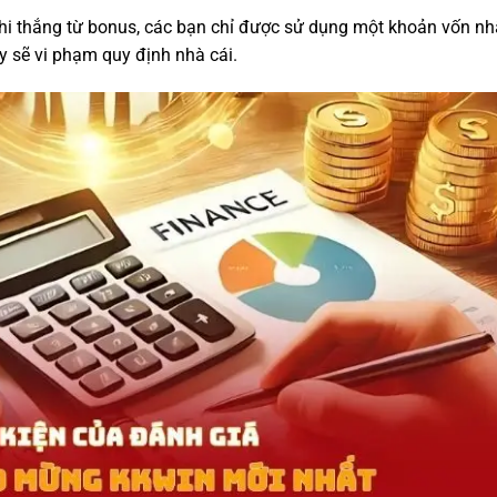
 khi thắng từ bonus, các bạn chỉ được sử dụng một khoản vốn nh
y sẽ vi phạm quy định nhà cái.