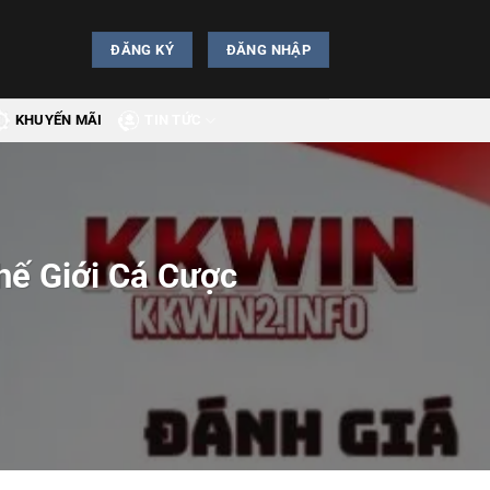
ĐĂNG KÝ
ĐĂNG NHẬP
KHUYẾN MÃI
TIN TỨC
ế Giới Cá Cược