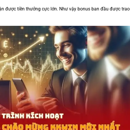
hận được tiền thưởng cực lớn. Như vậy bonus ban đầu được trao