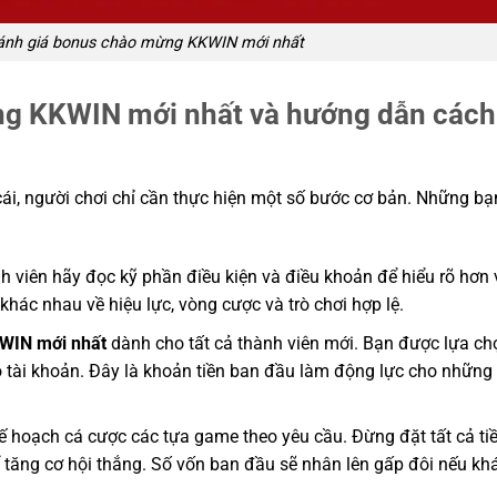
đánh giá bonus chào mừng KKWIN mới nhất
ng KKWIN mới nhất và hướng dẫn cách
ái, người chơi chỉ cần thực hiện một số bước cơ bản. Những bạ
nh viên hãy đọc kỹ phần điều kiện và điều khoản để hiểu rõ hơn 
hác nhau về hiệu lực, vòng cược và trò chơi hợp lệ.
WIN mới nhất
dành cho tất cả thành viên mới. Bạn được lựa ch
 tài khoản. Đây là khoản tiền ban đầu làm động lực cho những 
ế hoạch cá cược các tựa game theo yêu cầu. Đừng đặt tất cả ti
tăng cơ hội thắng. Số vốn ban đầu sẽ nhân lên gấp đôi nếu kh