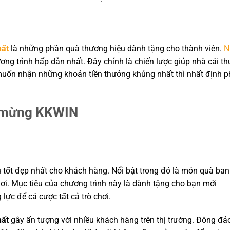
hất
là những phần quà thương hiệu dành tặng cho thành viên.
N
ng trình hấp dẫn nhất. Đây chính là chiến lược giúp nhà cái th
muốn nhận những khoản tiền thưởng khủng nhất thì nhất định p
o mừng KKWIN
 tốt đẹp nhất cho khách hàng. Nổi bật trong đó là món quà ban
i. Mục tiêu của chương trình này là dành tặng cho bạn mới
lực để cá cược tất cả trò chơi.
hất
gây ấn tượng với nhiều khách hàng trên thị trường. Đông đả