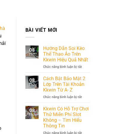
hà
BÀI VIẾT MỚI
u
hải
Hướng Dẫn Soi Kèo
08
Thể Thao Ảo Trên
Th7
Kkwin Hiệu Quả Nhất
Chức năng bình luận bị tắt
ở
Hướng
Dẫn
Cách Bật Bảo Mật 2
08
Soi
Lớp Trên Tài Khoản
Th7
Kèo
Kkwin Từ A- Z
Thể
Chức năng bình luận bị tắt
ở
Thao
Cách
Ảo
Bật
Trên
Kkwin Có Hỗ Trợ Chơi
08
Bảo
Kkwin
Thử Miễn Phí Slot
Th7
Mật
Hiệu
Không – Tìm Hiểu
2
Quả
Thông Tin
o
Lớp
Nhất
Trên
Chức năng bình luận bị tắt
ở