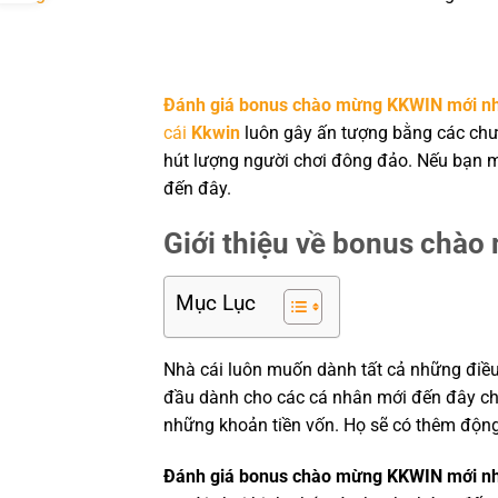
Đánh giá bonus chào mừng KKWIN mới n
cái
Kkwin
luôn gây ấn tượng bằng các chươ
hút lượng người chơi đông đảo. Nếu bạn 
đến đây.
Giới thiệu về bonus chà
Mục Lục
Nhà cái luôn muốn dành tất cả những điều
đầu dành cho các cá nhân mới đến đây chơ
những khoản tiền vốn. Họ sẽ có thêm động 
Đánh giá bonus chào mừng KKWIN mới n