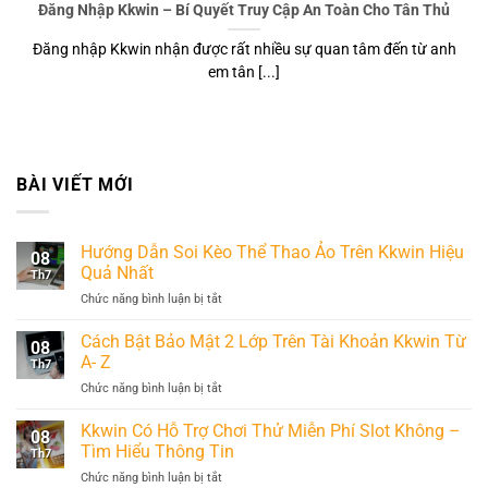
Đăng Nhập Kkwin – Bí Quyết Truy Cập An Toàn Cho Tân Thủ
Đăng nhập Kkwin nhận được rất nhiều sự quan tâm đến từ anh
em tân [...]
BÀI VIẾT MỚI
Hướng Dẫn Soi Kèo Thể Thao Ảo Trên Kkwin Hiệu
08
Quả Nhất
Th7
Chức năng bình luận bị tắt
ở
Hướng
Dẫn
Cách Bật Bảo Mật 2 Lớp Trên Tài Khoản Kkwin Từ
08
Soi
A- Z
Th7
Kèo
Chức năng bình luận bị tắt
ở
Thể
Cách
Thao
Bật
Kkwin Có Hỗ Trợ Chơi Thử Miễn Phí Slot Không –
Ảo
08
Bảo
Trên
Tìm Hiểu Thông Tin
Th7
Mật
Kkwin
Chức năng bình luận bị tắt
ở
2
Hiệu