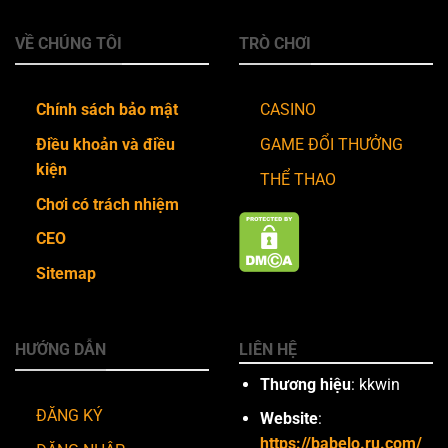
VỀ CHÚNG TÔI
TRÒ CHƠI
Chính sách bảo mật
CASINO
Điều khoản và điều
GAME ĐỔI THƯỞNG
kiện
THỂ THAO
Chơi có trách nhiệm
CEO
Sitemap
HƯỚNG DẪN
LIÊN HỆ
Thương hiệu
: kkwin
ĐĂNG KÝ
Website
:
https://babelo.ru.com/