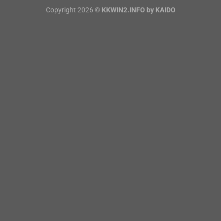
Copyright 2026 ©
KKWIN2.INFO by KAIDO