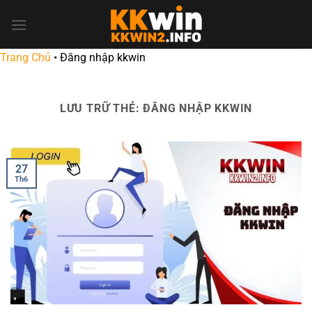
Bỏ
qua
nội
Trang Chủ
•
Đăng nhập kkwin
dung
LƯU TRỮ THẺ:
ĐĂNG NHẬP KKWIN
27
Th6