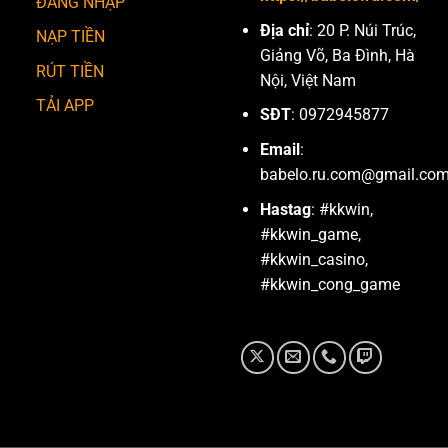
ĐĂNG NHẬP
Địa chỉ
: 20 P. Núi Trúc,
NẠP TIỀN
Giảng Võ, Ba Đình, Hà
RÚT TIỀN
Nội, Việt Nam
TẢI APP
SĐT
: 0972945877
Email
:
babelo.ru.com@gmail.co
Hastag
: #kkwin,
#kkwin_game,
#kkwin_casino,
#kkwin_cong_game