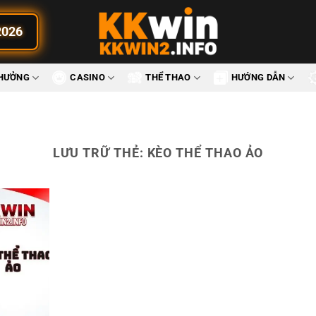
 2026
THƯỞNG
CASINO
THỂ THAO
HƯỚNG DẪN
LƯU TRỮ THẺ:
KÈO THỂ THAO ẢO