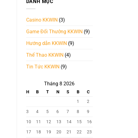
KKWIN
DANH MỤC
Dùng
Không
–
Bị
Thông
Chặn
Tin
Casino KKWIN
(3)
2025
Hữu
–
Ích
Game Đổi Thưởng KKWIN
(9)
Cập
2025
Nhật
Mới
Hướng dẫn KKWIN
(9)
Nhất
Thể Thao KKWIN
(4)
Tin Tức KKWIN
(9)
Tháng 8 2026
H
B
T
N
S
B
C
1
2
3
4
5
6
7
8
9
10
11
12
13
14
15
16
17
18
19
20
21
22
23