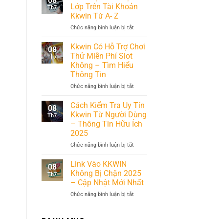
08
Soi
Lớp Trên Tài Khoản
Th7
Kèo
Kkwin Từ A- Z
Thể
Chức năng bình luận bị tắt
ở
Thao
Cách
Ảo
Bật
Trên
Kkwin Có Hỗ Trợ Chơi
08
Bảo
Kkwin
Thử Miễn Phí Slot
Th7
Mật
Hiệu
Không – Tìm Hiểu
2
Quả
Thông Tin
Lớp
Nhất
Trên
Chức năng bình luận bị tắt
ở
Tài
Kkwin
Khoản
Có
Cách Kiểm Tra Uy Tín
08
Kkwin
Hỗ
Kkwin Từ Người Dùng
Th7
Từ
Trợ
– Thông Tin Hữu Ích
A-
Chơi
2025
Z
Thử
Miễn
Chức năng bình luận bị tắt
ở
Phí
Cách
Slot
Kiểm
Link Vào KKWIN
08
Không
Tra
Không Bị Chặn 2025
Th7
–
Uy
– Cập Nhật Mới Nhất
Tìm
Tín
Chức năng bình luận bị tắt
Hiểu
ở
Kkwin
Thông
Link
Từ
Tin
Vào
Người