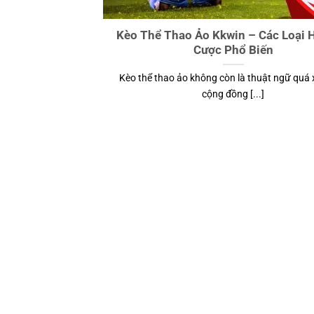
Kèo Thể Thao Ảo Kkwin – Các Loại 
Cược Phổ Biến
Kèo thể thao ảo không còn là thuật ngữ quá x
cộng đồng [...]